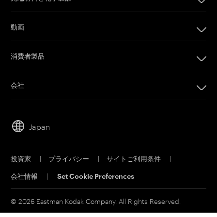
デジタル印刷製品
インプリンティングシステム
動画
オフセット印刷製品
カメラフィルム
印刷プレート
消費者製品
Post Production
オフセットCTPシステム
PRINERGYワークフローソフトウェア
会社
カスタマーポータル
会社
Email購読
リーダーシップ
営業担当者に問い合わせ
Japan
持続可能性
サービス＆サポート
キャリア
投資家
|
プライバシー
|
サイトご利用条件
|
電子公告
会社情報
|
Set Cookie Preferences
MSDS(材料の安全性データシート)
イーストマンビジネスパーク
© 2026 Eastman Kodak Company. All Rights Reserved.
コダックジャパン事業所一覧