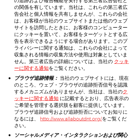
の追跡および報告機能を実行する第三者広告会社と
の関係を有しています。当社は、これらの第三者広
告会社と個人情報を共有しませんが、これらの会社
は、お客様が当社のウェブサイトまたは他のウェブ
サイトを訪問したときに、お客様のコンピューター
にクッキーを置いて、お客様をターゲットとする広
告を表示できるようにする場合があります。このプ
ライバシーに関する通知は、これらの会社によって
収集される情報の収集方法や使用は対象としていま
せん。第三者広告の詳細については、当社の
クッキ
ーに関する通知
をご覧ください。
ブラウザ追跡情報：
当社のウェブサイトには、現在
のところ、ウェブ・ブラウザの追跡拒否信号を認識
するメカニズムがありませんが、当社は、当社の
ク
ッキーに関する通知
に記載するとおり、広告表示の
ご希望を管理する選択肢を顧客に提供しています。
ブラウザ追跡信号および追跡拒否についてお知りに
なるには、
http://www.allaboutdnt.org/
をご覧くだ
さい。
ソーシャルメディア・インタラクションおよび関心