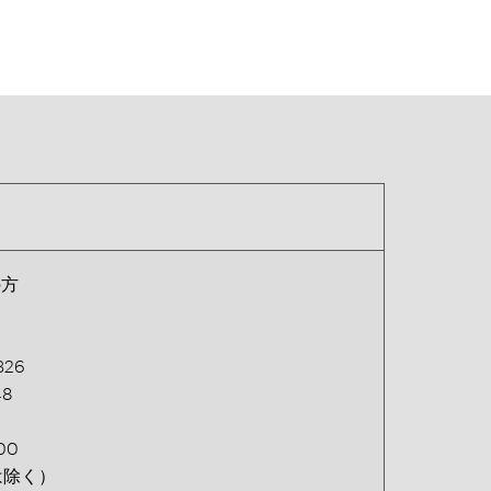
の方
26
48
00
は除く）