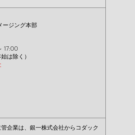
メージング本部
17:00
年始は除く）
せ
主管企業は、銀一株式会社からコダック
。