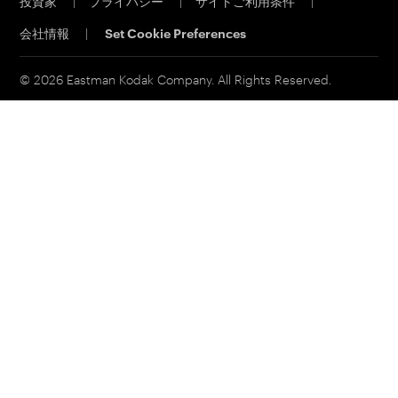
投資家
|
プライバシー
|
サイトご利用条件
|
電子公告
会社情報
|
Set Cookie Preferences
MSDS(材料の安全性データシート)
イーストマンビジネスパーク
© 2026 Eastman Kodak Company. All Rights Reserved.
コダックジャパン事業所一覧
法人向け製品お問い合わせ先
個人向け製品お問い合わせ先
その他お問い合わせ先