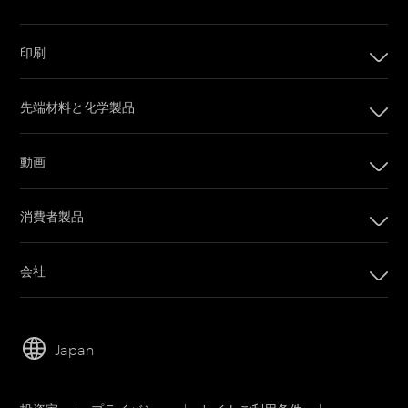
印刷
印刷
先端材料と化学製品
デジタル印刷製品
インプリンティングシステム
動画
オフセット印刷製品
カメラフィルム
印刷プレート
消費者製品
Post Production
オフセットCTPシステム
PRINERGYワークフローソフトウェア
会社
カスタマーポータル
会社
Email購読
リーダーシップ
営業担当者に問い合わせ
Japan
持続可能性
サービス＆サポート
キャリア