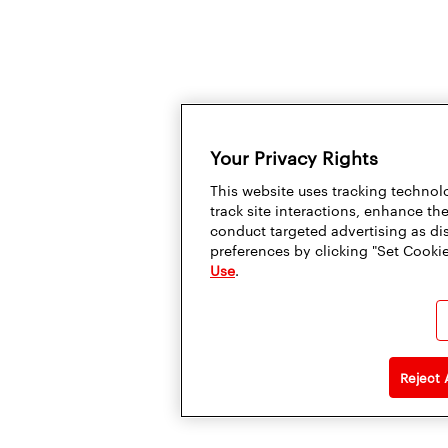
Your Privacy Rights
This website uses tracking technolo
track site interactions, enhance t
conduct targeted advertising as di
preferences by clicking "Set Cookie
Use
.
Reject 