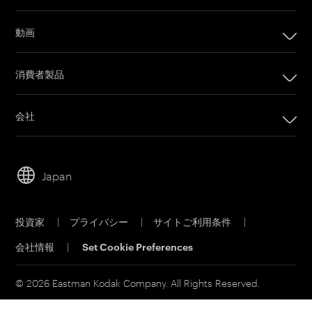
インプリンティングシステム
動画
オフセット印刷製品
カメラフィルム
印刷プレート
消費者製品
Post Production
オフセットCTPシステム
PRINERGYワークフローソフトウェア
会社
カスタマーポータル
会社
Email購読
リーダーシップ
営業担当者に問い合わせ
Japan
持続可能性
サービス＆サポート
キャリア
投資家
|
プライバシー
|
サイトご利用条件
|
電子公告
会社情報
|
Set Cookie Preferences
MSDS(材料の安全性データシート)
イーストマンビジネスパーク
© 2026 Eastman Kodak Company. All Rights Reserved.
コダックジャパン事業所一覧