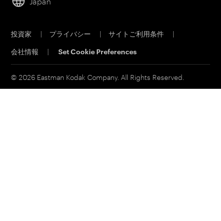
Japan
持続可能性
サービス＆サポート
キャリア
投資家
|
プライバシー
|
サイトご利用条件
|
電子公告
会社情報
|
Set Cookie Preferences
MSDS(材料の安全性データシート)
イーストマンビジネスパーク
© 2026 Eastman Kodak Company. All Rights Reserved.
コダックジャパン事業所一覧
法人向け製品お問い合わせ先
個人向け製品お問い合わせ先
その他お問い合わせ先