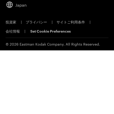
リーダーシップ
営業担当者に問い合わせ
Japan
持続可能性
サービス＆サポート
キャリア
投資家
|
プライバシー
|
サイトご利用条件
|
電子公告
会社情報
|
Set Cookie Preferences
MSDS(材料の安全性データシート)
イーストマンビジネスパーク
© 2026 Eastman Kodak Company. All Rights Reserved.
コダックジャパン事業所一覧
法人向け製品お問い合わせ先
個人向け製品お問い合わせ先
その他お問い合わせ先