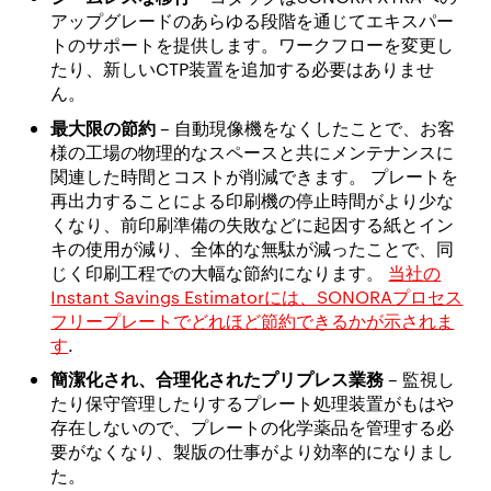
アップグレードのあらゆる段階を通じてエキスパー
トのサポートを提供します。ワークフローを変更し
たり、新しいCTP装置を追加する必要はありませ
ん。
最大限の節約
– 自動現像機をなくしたことで、お客
様の工場の物理的なスペースと共にメンテナンスに
関連した時間とコストが削減できます。 プレートを
再出力することによる印刷機の停止時間がより少な
くなり、前印刷準備の失敗などに起因する紙とイン
キの使用が減り、全体的な無駄が減ったことで、同
じく印刷工程での大幅な節約になります。
当社の
Instant Savings Estimatorには、SONORAプロセス
フリープレートでどれほど節約できるかが示されま
す
.
簡潔化され、合理化されたプリプレス業務
– 監視し
たり保守管理したりするプレート処理装置がもはや
存在しないので、プレートの化学薬品を管理する必
要がなくなり、製版の仕事がより効率的になりまし
た。