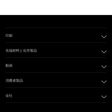
印刷
印刷
先端材料と化学製品
デジタル印刷製品
インプリンティングシステム
動画
オフセット印刷製品
カメラフィルム
印刷プレート
消費者製品
Post Production
オフセットCTPシステム
PRINERGYワークフローソフトウェア
会社
カスタマーポータル
会社
Email購読