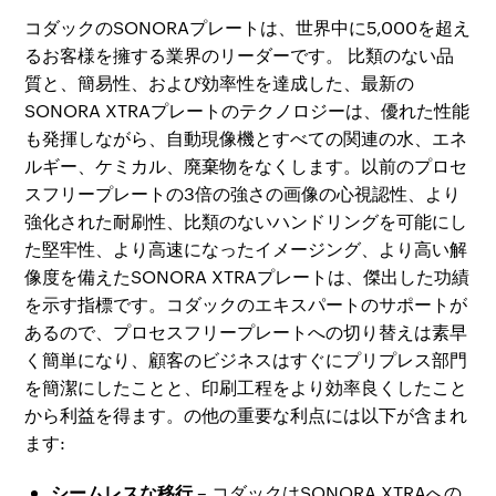
コダックのSONORAプレートは、世界中に5,000を超え
るお客様を擁する業界のリーダーです。 比類のない品
質と、簡易性、および効率性を達成した、最新の
SONORA XTRAプレートのテクノロジーは、優れた性能
も発揮しながら、自動現像機とすべての関連の水、エネ
ルギー、ケミカル、廃棄物をなくします。以前のプロセ
スフリープレートの3倍の強さの画像の心視認性、より
強化された耐刷性、比類のないハンドリングを可能にし
た堅牢性、より高速になったイメージング、より高い解
像度を備えたSONORA XTRAプレートは、傑出した功績
を示す指標です。コダックのエキスパートのサポートが
あるので、プロセスフリープレートへの切り替えは素早
く簡単になり、顧客のビジネスはすぐにプリプレス部門
を簡潔にしたことと、印刷工程をより効率良くしたこと
から利益を得ます。の他の重要な利点には以下が含まれ
ます:
シームレスな移行
– コダックはSONORA XTRAへの