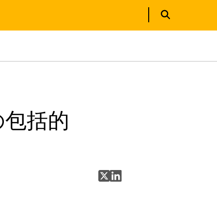
の包括的
X で共有
LinkedIn で共有