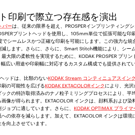
ト印刷で際立つ存在感を演出
ントバー
は、従来の限界を超え、PROSPERインプリンティング
OSPERプリントヘッドを使用し、105mm単位で拡張可能な
の印刷速度でシームレスかつ正確な印刷を可能にします。この強力な
します。さらに、さらに、Smart Stitch機能により、シ
大限の柔軟性を実現するために、KODAK PROSPER プ
、幅広い用途や印刷幅に対応するカスタム構成でも提供されて
ントヘッドは、比類のない
KODAK Stream コンティニュアス
印刷の可能性を広げる
KODAK EKTACOLORインク
により、光沢
ックの特許取得済みのナノ粒子ミリングプロセスにより、平均
画像が得られます。EKTACOLOR インクは、顔料系および
刷ジョブに適しています。さらに、
KODAK OPTIMAX プライマ
への依存を減らします。加えて、EKTACOLOR インクは環
性を向上させています。