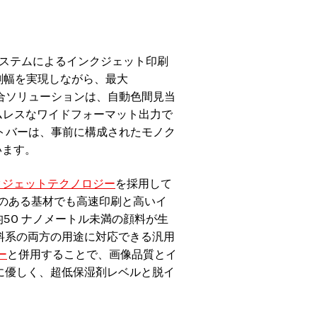
システムによるインクジェット印刷
印刷幅を実現しながら、最大
統合ソリューションは、自動色間見当
ームレスなワイドフォーマット出力で
リントバーは、事前に構成されたモノク
います。
インクジェットテクノロジー
を採用して
のある基材でも高速印刷と高いイ
50 ナノメートル未満の顔料が生
染料系の両方の用途に対応できる汎用
ー
と併用することで、画像品質とイ
境に優しく、超低保湿剤レベルと脱イ