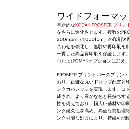
ワイドフォーマッ
革新的な
KODAK PROSPER プリ
をさらに進化させます。複数のPR
300mpm（1,000fpm）
合わせを強化し、無駄や再印刷を削減
一貫した高品質印刷を保証します。最
ロおよびCMYKオプションに加え
PROSPER プリントバーのプリ
おり、正確な丸いドロップ配置と
ンクカバレッジを実現します。コダ
成され、より豊かな色と長持ちする
性を備えており、幅広い基材や印
ンク耐久性を高め、高価な前処理紙
ンク可能な処方により、持続可能