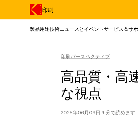
印刷
製品
用途
技術
ニュースとイベント
サービス＆サ
メインコンテンツにスキップ
印刷パースペクティブ
高品質・高
な視点
2025年06月09日
1 分で読めます