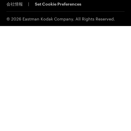
会社情報
|
Set Cookie Preferences
MSDS(材料の安全性データシート)
イーストマンビジネスパーク
© 2026 Eastman Kodak Company. All Rights Reserved.
コダックジャパン事業所一覧
法人向け製品お問い合わせ先
個人向け製品お問い合わせ先
その他お問い合わせ先