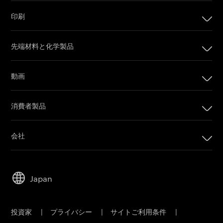
印刷
印刷
先端材料と化学製品
デジタル印刷製品
インプリンティングシステム
動画
オフセット印刷製品
カメラフィルム
印刷プレート
消費者製品
Post Production
オフセットCTPシステム
PRINERGYワークフローソフトウェア
会社
カスタマーポータル
会社
Email購読
リーダーシップ
営業担当者に問い合わせ
Japan
持続可能性
サービス＆サポート
キャリア
投資家
|
プライバシー
|
サイトご利用条件
|
電子公告