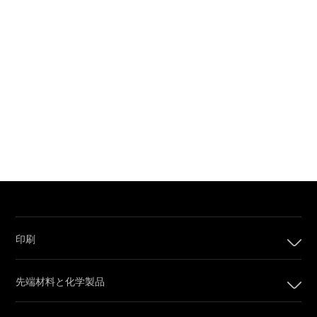
印刷
印刷
先端材料と化学製品
デジタル印刷製品
インプリンティングシステム