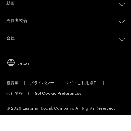
動画
オフセット印刷製品
カメラフィルム
印刷プレート
消費者製品
Post Production
オフセットCTPシステム
PRINERGYワークフローソフトウェア
会社
カスタマーポータル
会社
Email購読
リーダーシップ
営業担当者に問い合わせ
Japan
持続可能性
サービス＆サポート
キャリア
投資家
|
プライバシー
|
サイトご利用条件
|
電子公告
会社情報
|
Set Cookie Preferences
MSDS(材料の安全性データシート)
イーストマンビジネスパーク
© 2026 Eastman Kodak Company. All Rights Reserved.
コダックジャパン事業所一覧
法人向け製品お問い合わせ先