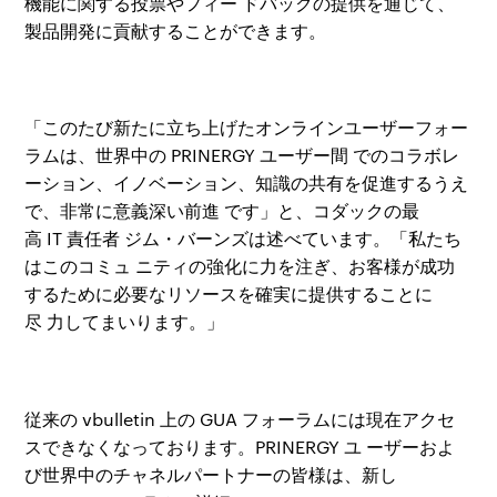
機能に関する投票やフィー
ドバックの提供を通じて、
製品開発に貢献することができます。
「このたび新たに立ち上げたオンラインユーザーフォー
ラムは、世界中の
PRINERGY
ユーザー間
でのコラボレ
ーション、イノベーション、知識の共有を促進するうえ
で、非常に意義深い前進
です」と、コダックの最
高
IT
責任者
ジム・バーンズは述べています。「私たち
はこのコミュ
ニティの強化に力を注ぎ、お客
様
が成功
するために必要なリソースを確実に提供することに
尽
力してまいります。」
従来の
vbulletin
上の
GUA
フォーラムには現在アクセ
スできなくなっております。
PRINERGY
ユ
ーザーおよ
び世界中のチャネルパートナーの皆
様
は、新し