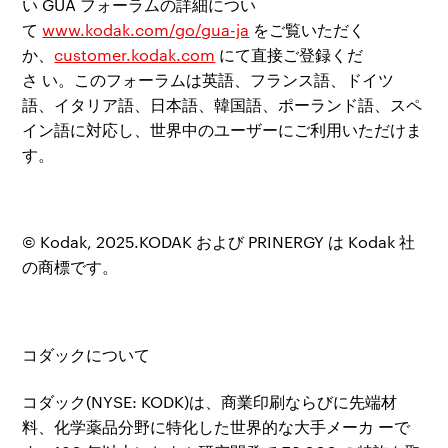
い
GUA
フォーラムの詳細につい
て
www.kodak.com/go/gua-ja
をご覧いただく
か、
customer.kodak.com
にて直接ご登
録
くだ
さ
い。
このフォーラムは英語、フランス語、ドイツ
語、イタリア語、日本語、韓国語、ポーランド
語、スペ
イン語に
対応
し、世界中のユーザーにご利用いただけま
す。
© Kodak, 2025.KODAK
および
PRINERGY
は
Kodak
社
の商標です。
コダックについて
コダック
(NYSE: KODK)
は、商業印刷ならびに先端材
料、化学
薬
品分野に特化した世界的な大手メーカ
ーで