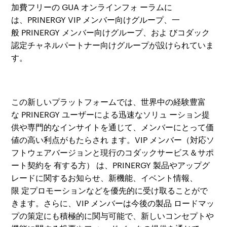
加費フリーの
GUA
オンラインフォ
ーラムに
は、
PRINERGY VIP
メンバー向けグループ、一
般
PRINERGY
メンバー向けグループ、およ
びコダック
認定チャネルパートナー向けグループが設けられていま
す。
この新しいプラットフォームでは、世界中の
経
験豊富
な
PRINERGY
ユーザーによる迅速なソリュ
ーション提
供や専門的なインサイトを通じて、メンバーにとって価
値の高い利点がもたらされ
ます。
VIP
メンバー（
対応
ソ
フトウェアバージョンと現行のコダックサービス＆サポ
ート契約を
有する方）
は、
PRINERGY
製品やアップグ
レードに関するお知らせ、新機能、イベント情報、
限
定プロモーションなどを優先的に受け取ることがで
きます。さらに、
VIP
メンバーは今後の製品
ロードマッ
プの策定にも積極的に関与可能で、新しいコンセプトや