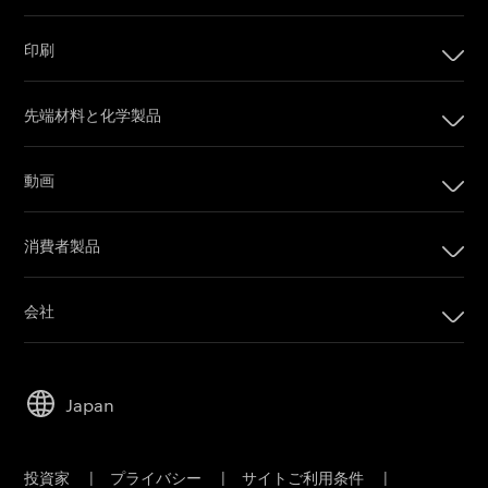
印刷
印刷
先端材料と化学製品
デジタル印刷製品
インプリンティングシステム
動画
オフセット印刷製品
カメラフィルム
印刷プレート
消費者製品
Post Production
オフセットCTPシステム
PRINERGYワークフローソフトウェア
会社
カスタマーポータル
会社
Email購読
リーダーシップ
営業担当者に問い合わせ
Japan
持続可能性
サービス＆サポート
キャリア
投資家
|
プライバシー
|
サイトご利用条件
|