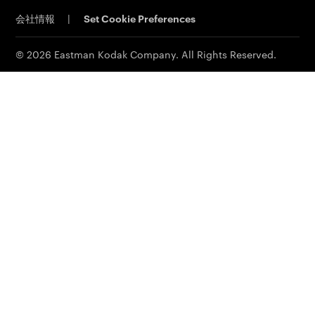
電子公告
会社情報
|
Set Cookie Preferences
MSDS(材料の安全性データシート)
イーストマンビジネスパーク
© 2026 Eastman Kodak Company. All Rights Reserved.
コダックジャパン事業所一覧
法人向け製品お問い合わせ先
個人向け製品お問い合わせ先
その他お問い合わせ先