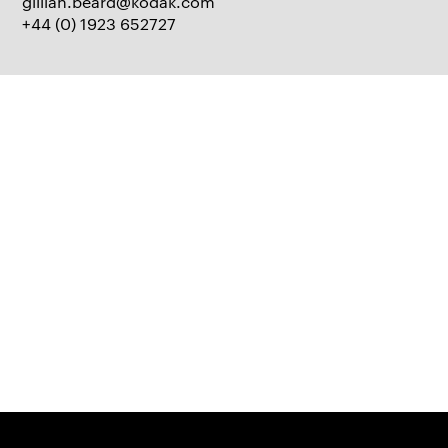
gillian.beard@kodak.com
+44 (0) 1923 652727