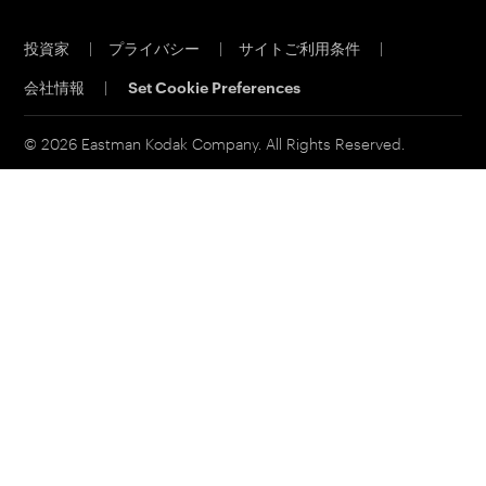
サービス＆サポート
キャリア
投資家
|
プライバシー
|
サイトご利用条件
|
電子公告
会社情報
|
Set Cookie Preferences
MSDS(材料の安全性データシート)
イーストマンビジネスパーク
© 2026 Eastman Kodak Company. All Rights Reserved.
コダックジャパン事業所一覧
法人向け製品お問い合わせ先
個人向け製品お問い合わせ先
その他お問い合わせ先