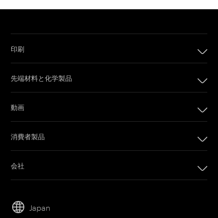
印刷
印刷
先端材料と化学製品
デジタル印刷製品
インプリンティングシステム
動画
オフセット印刷製品
カメラフィルム
印刷プレート
消費者製品
Post Production
オフセットCTPシステム
PRINERGYワークフローソフトウェア
会社
カスタマーポータル
会社
Email購読
リーダーシップ
営業担当者に問い合わせ
Japan
持続可能性