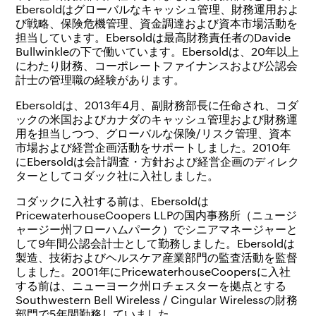
Ebersoldはグローバルなキャッシュ管理、財務運用およ
び戦略、保険危機管理、資金調達および資本市場活動を
担当しています。Ebersoldは最高財務責任者のDavide
Bullwinkleの下で働いています。Ebersoldは、20年以上
にわたり財務、コーポレートファイナンスおよび公認会
計士の管理職の経験があります。
Ebersoldは、2013年4月、副財務部長に任命され、コダ
ックの米国およびカナダのキャッシュ管理および財務運
用を担当しつつ、グローバルな保険/リスク管理、資本
市場および経営企画活動をサポートしました。2010年
にEbersoldは会計調査・方針および経営企画のディレク
ターとしてコダック社に入社しました。
コダックに入社する前は、Ebersoldは
PricewaterhouseCoopers LLPの国内事務所（ニュージ
ャージー州フローハムパーク）でシニアマネージャーと
して9年間公認会計士として勤務しました。Ebersoldは
製造、技術およびヘルスケア産業部門の監査活動を監督
しました。2001年にPricewaterhouseCoopersに入社
する前は、ニューヨーク州ロチェスターを拠点とする
Southwestern Bell Wireless / Cingular Wirelessの財務
部門で5年間勤務していました。