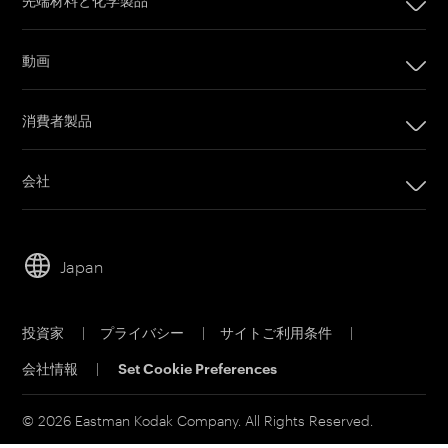
デジタル印刷製品
インプリンティングシステム
動画
オフセット印刷製品
カメラフィルム
印刷プレート
消費者製品
Post Production
オフセットCTPシステム
PRINERGYワークフローソフトウェア
会社
カスタマーポータル
会社
Email購読
リーダーシップ
営業担当者に問い合わせ
Japan
持続可能性
サービス＆サポート
キャリア
投資家
|
プライバシー
|
サイトご利用条件
|
電子公告
会社情報
|
Set Cookie Preferences
MSDS(材料の安全性データシート)
イーストマンビジネスパーク
© 2026 Eastman Kodak Company. All Rights Reserved.
コダックジャパン事業所一覧