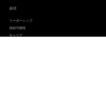
会社
リーダーシップ
持続可能性
キャリア
電子公告
MSDS(材料の安全性データシート)
イーストマンビジネスパーク
コダックジャパン事業所一覧
法人向け製品お問い合わせ先
個人向け製品お問い合わせ先
その他お問い合わせ先