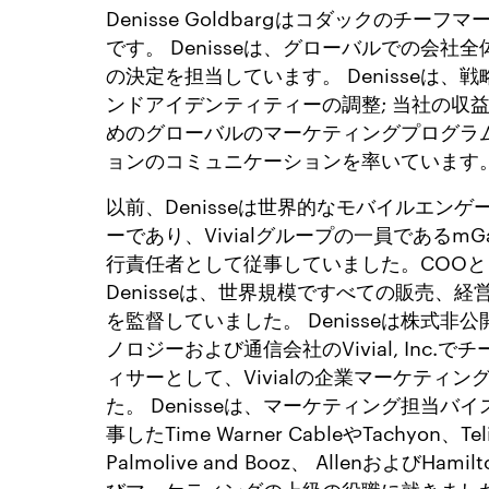
Denisse Goldbargはコダックのチー
です。 Denisseは、グローバルでの会社
の決定を担当しています。 Denisseは、
ンドアイデンティティーの調整; 当社の収
めのグローバルのマーケティングプログラム
ョンのコミュニケーションを率いています
以前、Denisseは世界的なモバイルエン
ーであり、Vivialグループの一員であるm
行責任者として従事していました。COO
Denisseは、世界規模ですべての販売、
を監督していました。 Denisseは株式非
ノロジーおよび通信会社のVivial, Inc.
ィサーとして、Vivialの企業マーケティ
た。 Denisseは、マーケティング担当バ
事したTime Warner CableやTachyon、Tel
Palmolive and Booz、 AllenおよびH
びマーケティングの上級の役職に就きまし