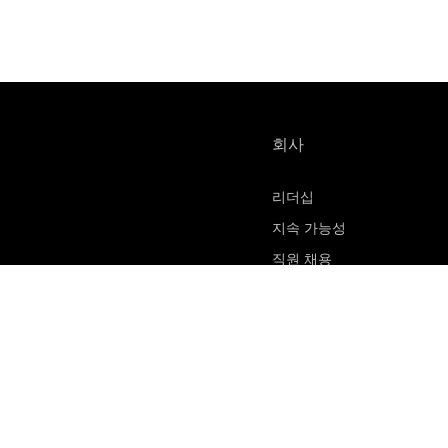
회사
리더십
지속 가능성
직원 채용
물질 안전 보건 자료
연락처