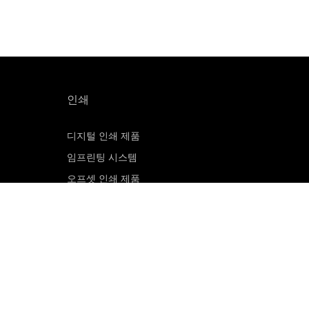
인쇄
디지털 인쇄 제품
임프린팅 시스템
오프셋 인쇄 제품
인쇄 판재
오프셋 CTP 시스템
PRINERGY 워크플로 소프트웨어
고객 포털
이메일 구독신청
영업 문의