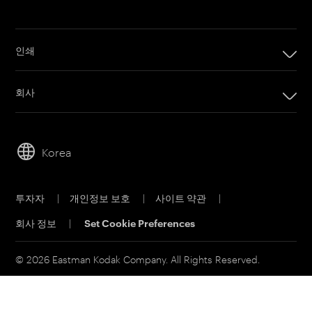
인쇄
인쇄
회사
디지털 인쇄 제품
회사
임프린팅 시스템
리더십
오프셋 인쇄 제품
Korea
지속 가능성
인쇄 판재
직원 채용
오프셋 CTP 시스템
투자자
|
개인정보 보호
|
사이트 약관
|
물질 안전 보건 자료
PRINERGY 워크플로 소프트웨어
회사 정보
|
Set Cookie Preferences
연락처
고객 포털
이메일 구독신청
© 2026 Eastman Kodak Company. All Rights Reserved.
영업 문의
서비스 및 지원