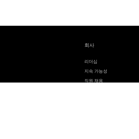
회사
리더십
지속 가능성
직원 채용
물질 안전 보건 자료
연락처