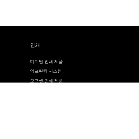
인쇄
디지털 인쇄 제품
임프린팅 시스템
오프셋 인쇄 제품
인쇄 판재
오프셋 CTP 시스템
PRINERGY 워크플로 소프트웨어
고객 포털
이메일 구독신청
영업 문의