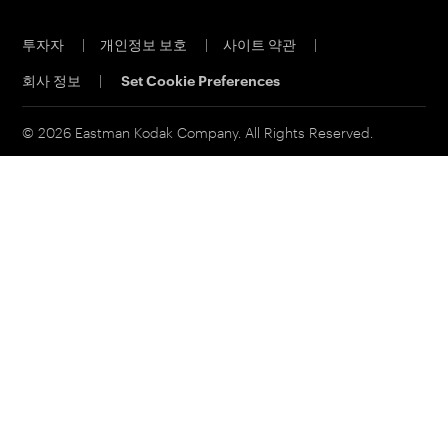
직원 채용
오프셋 CTP 시스템
투자자
|
개인정보 보호
|
사이트 약관
|
물질 안전 보건 자료
PRINERGY 워크플로 소프트웨어
회사 정보
|
Set Cookie Preferences
연락처
고객 포털
이메일 구독신청
© 2026 Eastman Kodak Company. All Rights Reserved.
영업 문의
서비스 및 지원