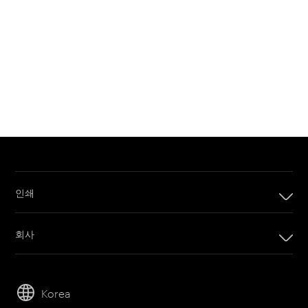
인쇄
인쇄
회사
디지털 인쇄 제품
회사
임프린팅 시스템
리더십
오프셋 인쇄 제품
Korea
지속 가능성
인쇄 판재