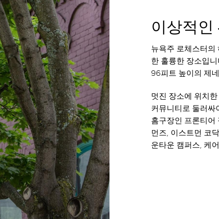
이상적인
뉴욕주 로체스터의 
한 훌륭한 장소입니다
96피트 높이의 제
멋진 장소에 위치한 
커뮤니티로 둘러싸여
홈구장인 프론티어 
먼즈, 이스트먼 코닥
운타운 캠퍼스, 케어