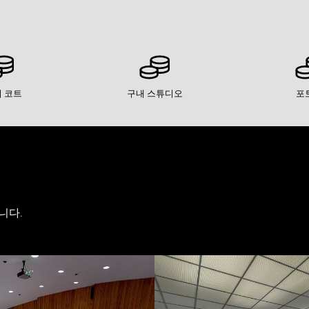
 코트
구내 스튜디오
포
니다.