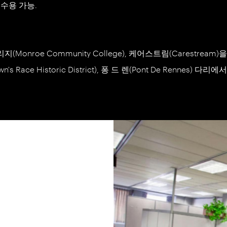
수용 가능.
onroe Community College), 케어스트림(Carestream
ce Historic District), 퐁 드 렌(Pont De Rennes) 