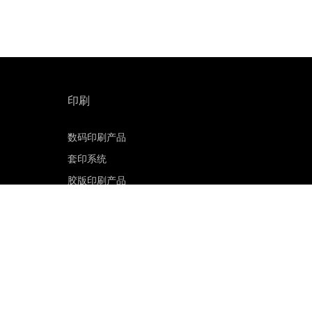
印刷
数码印刷产品
套印系统
胶版印刷产品
印刷版材
胶版 CTP 系统
印能捷工作流程软件
客户门户网站
印刷电子邮件订阅
联系销售部门