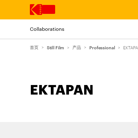
Collaborations
跳转至主内容
首页
>
产品
>
Still Film
>
Professional
>
EKTAP
EKTAPAN