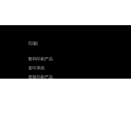
印刷
数码印刷产品
套印系统
胶版印刷产品
印刷版材
胶版 CTP 系统
印能捷工作流程软件
客户门户网站
印刷电子邮件订阅
联系销售部门