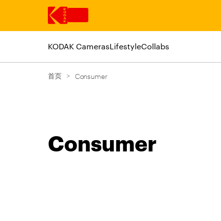
KODAK Cameras
Lifestyle
Collabs
跳转至主内容
首页
>
Consumer
Consumer