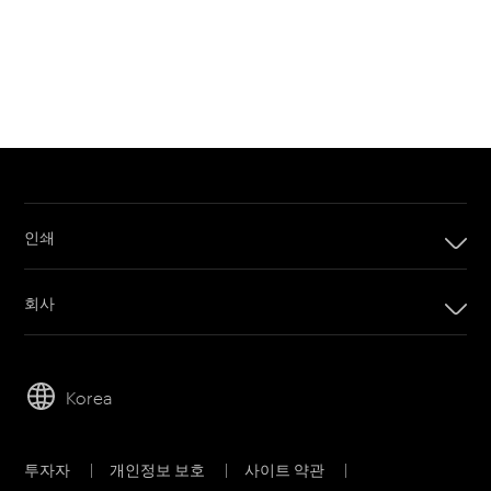
인쇄
인쇄
회사
디지털 인쇄 제품
회사
임프린팅 시스템
리더십
오프셋 인쇄 제품
Korea
지속 가능성
인쇄 판재
직원 채용
오프셋 CTP 시스템
투자자
|
개인정보 보호
|
사이트 약관
|
물질 안전 보건 자료
PRINERGY 워크플로 소프트웨어