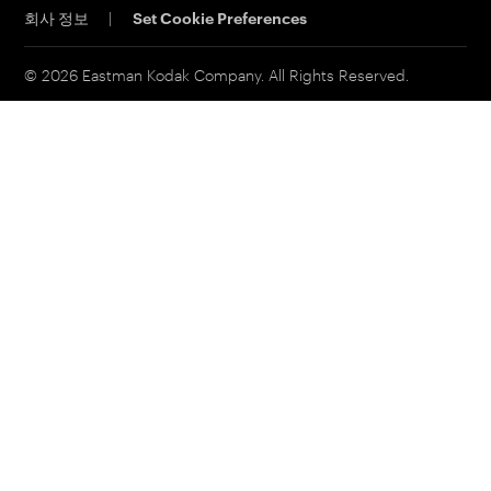
회사 정보
|
Set Cookie Preferences
연락처
고객 포털
이메일 구독신청
© 2026 Eastman Kodak Company. All Rights Reserved.
영업 문의
서비스 및 지원