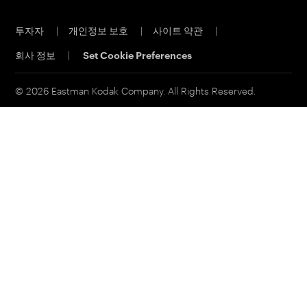
직원 채용
오프셋 CTP 시스템
투자자
|
개인정보 보호
|
사이트 약관
|
물질 안전 보건 자료
PRINERGY 워크플로 소프트웨어
회사 정보
|
Set Cookie Preferences
연락처
고객 포털
이메일 구독신청
© 2026 Eastman Kodak Company. All Rights Reserved.
영업 문의
서비스 및 지원