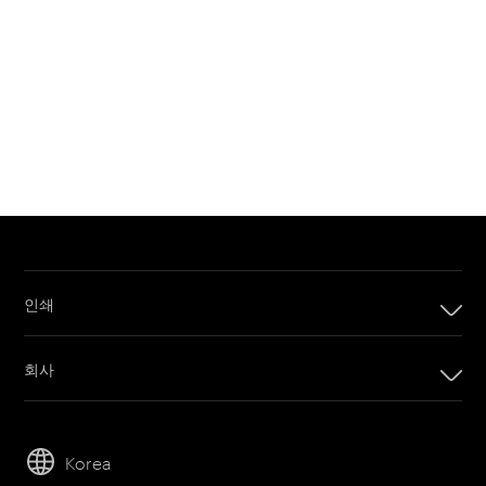
인쇄
인쇄
회사
디지털 인쇄 제품
회사
임프린팅 시스템
리더십
오프셋 인쇄 제품
Korea
지속 가능성
인쇄 판재