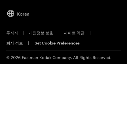
회사
임프린팅 시스템
리더십
오프셋 인쇄 제품
Korea
지속 가능성
인쇄 판재
직원 채용
오프셋 CTP 시스템
투자자
|
개인정보 보호
|
사이트 약관
|
물질 안전 보건 자료
PRINERGY 워크플로 소프트웨어
회사 정보
|
Set Cookie Preferences
연락처
고객 포털
이메일 구독신청
© 2026 Eastman Kodak Company. All Rights Reserved.
영업 문의
서비스 및 지원