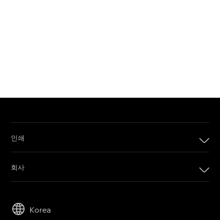
인쇄
인쇄
회사
디지털 인쇄 제품
회사
임프린팅 시스템
리더십
오프셋 인쇄 제품
Korea
지속 가능성
인쇄 판재