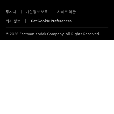
직원 채용
오프셋 CTP 시스템
투자자
|
개인정보 보호
|
사이트 약관
|
물질 안전 보건 자료
PRINERGY 워크플로 소프트웨어
회사 정보
|
Set Cookie Preferences
연락처
고객 포털
이메일 구독신청
© 2026 Eastman Kodak Company. All Rights Reserved.
영업 문의
서비스 및 지원