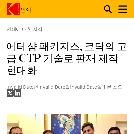
인쇄
인쇄에 대한 시각
주요 콘텐츠로 건너 뛰기
에테샴 패키지스, 코닥의 고
급 CTP 기술로 판재 제작
현대화
Invalid Date년Invalid Date월Invalid Date일
1 분 소요
X에 공유
LinkedIn에 공유