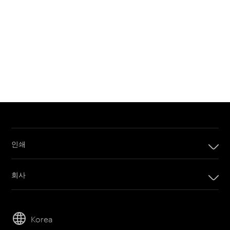
인쇄
인쇄
회사
디지털 인쇄 제품
회사
임프린팅 시스템
리더십
오프셋 인쇄 제품
Korea
지속 가능성
인쇄 판재