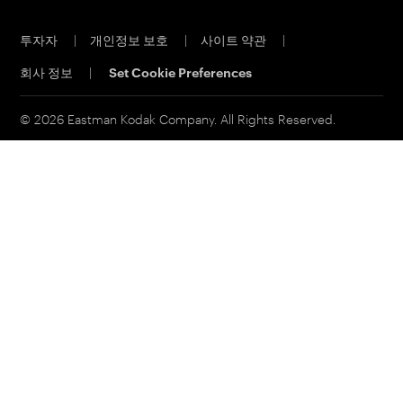
직원 채용
오프셋 CTP 시스템
투자자
|
개인정보 보호
|
사이트 약관
|
물질 안전 보건 자료
PRINERGY 워크플로 소프트웨어
회사 정보
|
Set Cookie Preferences
연락처
고객 포털
이메일 구독신청
© 2026 Eastman Kodak Company. All Rights Reserved.
영업 문의
서비스 및 지원