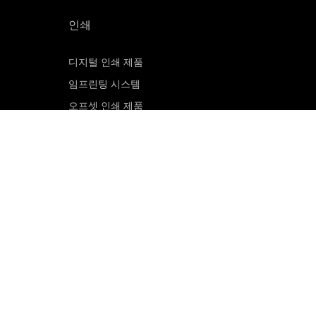
인쇄
디지털 인쇄 제품
임프린팅 시스템
오프셋 인쇄 제품
인쇄 판재
오프셋 CTP 시스템
PRINERGY 워크플로 소프트웨어
고객 포털
이메일 구독신청
영업 문의
서비스 및 지원