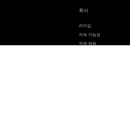
회사
리더십
지속 가능성
직원 채용
물질 안전 보건 자료
연락처