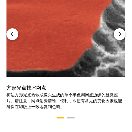
方形光点技术网点
传统高斯网点
柯达方形光点热敏成像头生成的单个半色调网点边缘的显微照
传统热成像技术的一个半色调点边缘的显微照片。请注意，网点
片。请注意，网点边缘清晰、锐利，即使有常见的变化因素也能
边缘极为不规则，这是由于成像阈值变化造成的，将导致色调复
确保在印版上一致地复制色调。
制不可预测。
1
2