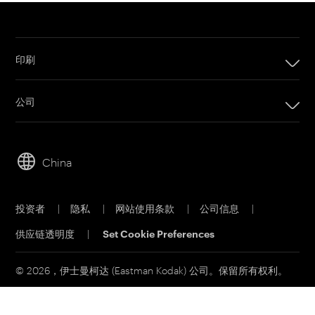
印刷
印刷
公司
数码印刷产品
公司
套印系统
可持续发展
胶版印刷产品
China
人才招聘
印刷版材
伊士曼商业园
胶版 CTP 系统
投资者
|
隐私
|
网站使用条款
|
公司信息
|
材料安全数据表
印能捷工作流程软件
供应链透明度
|
Set Cookie Preferences
联系我们
客户门户网站
印刷电子邮件订阅
© 2026，伊士曼柯达 (Eastman Kodak) 公司。保留所有权利。
联系销售部门
服务和支持