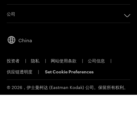
印刷
公司
数码印刷产品
公司
套印系统
可持续发展
胶版印刷产品
China
人才招聘
印刷版材
伊士曼商业园
胶版 CTP 系统
投资者
|
隐私
|
网站使用条款
|
公司信息
|
材料安全数据表
印能捷工作流程软件
供应链透明度
|
Set Cookie Preferences
联系我们
客户门户网站
印刷电子邮件订阅
© 2026，伊士曼柯达 (Eastman Kodak) 公司。保留所有权利。
联系销售部门
服务和支持