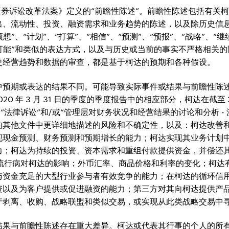
私人证券诉讼改革法案》定义的“前瞻性陈述”。前瞻性陈述包括有
出、流动性、投资、融资需求和业务趋势的陈述，以及除历史信
预想”、“计划”、“打算”、“相信”、“预测”、“预报”、“战略”、“
”或“可能”和类似的表达方式，以及与历史或当前的事实不严格相关
史经营趋势和数据的审查，都是基于柯达的预期和各种假设。
中预期或表达的结果不同。可能导致实际事件或结果与前瞻性陈
020 年 3 月 31 日的季度的季度报告中的相应部分，柯达在截至 2019 年
、“法律诉讼”和/或“管理层对财务状况和经营结果的讨论和分析 -
的其他文件中更详细地描述的风险和不确定性，以及：柯达改善
现现金预测、财务预测和预期增长的能力；柯达实现其业务计划
；柯达为持续的投资、资本需求和重组付款提供资金，并偿还其债
情等医学流行病对柯达的影响；外币汇率、商品价格和利率的变化；柯
与资金充足的大型行业参与者有效竞争的能力；在柯达的循环信
资以及为客户提供或促进融资的能力；第三方对其向柯达提供产
产剥离、收购、战略联盟和类似交易，或实现从此类战略交易中
结果与前瞻性陈述存在重大差异。柯达或代表其行事的个人的所