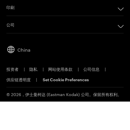
印刷
印刷
公司
数码印刷产品
公司
套印系统
可持续发展
胶版印刷产品
China
人才招聘
印刷版材
伊士曼商业园
胶版 CTP 系统
投资者
|
隐私
|
网站使用条款
|
公司信息
|
材料安全数据表
印能捷工作流程软件
供应链透明度
|
Set Cookie Preferences
联系我们
客户门户网站
印刷电子邮件订阅
© 2026，伊士曼柯达 (Eastman Kodak) 公司。保留所有权利。
联系销售部门
服务和支持