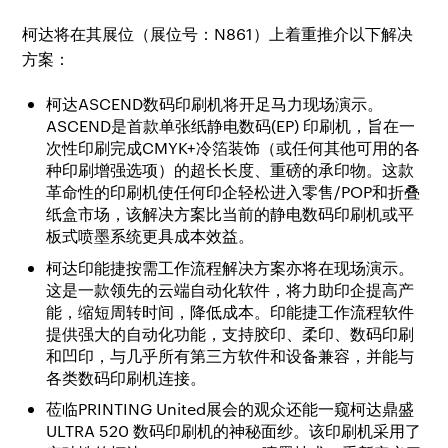
柯达将在其展位（展位号：N861）上着重推介以下解决
方案：
柯达ASCEND数码印刷机将开足马力现场演示。
ASCEND是首款单张纸静电数码(EP) 印刷机，旨在一
次性印刷完成CMYK+冷箔装饰（或任何其他可用的各
种印刷增强选项）的超长长度、重磅的承印物。这款
革命性的印刷机使任何印企轻松进入零售/POP和折叠
纸盒市场，该解决方案比当前的静电数码印刷机或平
板式喷墨系统更具成本效益。
柯达印能捷按需工作流程解决方案亦将在现场演示。
这是一款领先的云端自动化软件，将力助印企提高产
能，缩短周转时间，降低成本。印能捷工作流程软件
提供强大的自动化功能，支持胶印、柔印、数码印刷
和凹印，与几乎所有第三方软件和设备兼容，并能与
各类数码印刷机连接。
莅临PRINTING United展会的观众还能一窥柯达鼎盛
ULTRA 520 数码印刷机的神秘面纱。该印刷机采用了