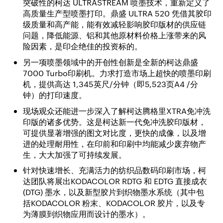
突破性的柯达 ULTRASTREAM 喷墨技术，重新定义了
高质量生产型喷墨打印。鼎盛 ULTRA 520 凭借其胶印
级质量和高产能，能有效减轻影响胶印版材的供应链
问题，降低能源、铝和其他原材料价格上涨带来的风
险因素，是印企绝佳的投资标的。
另一项喷墨领域中的开创性创新是全新的柯达鼎盛
7000 Turbo印刷机。力求打造市场上超快的喷墨印刷
机，提供高达 1,345英尺/分钟（即5,523页A4 /分
钟）的打印速度。
现场观众还能进一步深入了解柯达腾格里XTRA免冲洗
印版的诸多优势。这是柯达新一代免冲洗胶印版材，
可提供显著增强的图文对比度，更快的成像，以及增
进的处理耐用性，在印前和印刷中均能减少废弃物产
生，大大加强了可持续发展。
针对快速增长、充满活力的纺织品数码印刷市场，柯
达团队将展出KODACOLOR RDTG 和 EDTG 直接成衣
(DTG) 墨水，以及新型胶片到织物墨水系统（其中包
括KODACOLOR 粉末、KODACOLOR 胶片，以及专
为薄膜到织物应用而设计的墨水）。