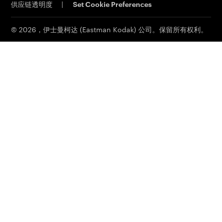
供应链透明度
|
Set Cookie Preferences
联系我们
客户门户网站
印刷电子邮件订阅
© 2026，伊士曼柯达 (Eastman Kodak) 公司。保留所有权利。
联系销售部门
服务和支持