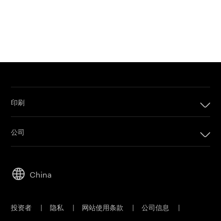
印刷
印刷
公司
数码印刷产品
公司
套印系统
可持续发展
胶版印刷产品
China
人才招聘
印刷版材
伊士曼商业园
胶版 CTP 系统
投资者
|
隐私
|
网站使用条款
|
公司信息
|
材料安全数据表
印能捷工作流程软件