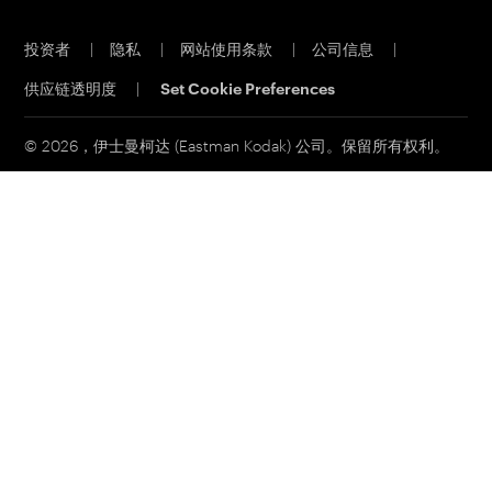
伊士曼商业园
胶版 CTP 系统
投资者
|
隐私
|
网站使用条款
|
公司信息
|
材料安全数据表
印能捷工作流程软件
供应链透明度
|
Set Cookie Preferences
联系我们
客户门户网站
印刷电子邮件订阅
© 2026，伊士曼柯达 (Eastman Kodak) 公司。保留所有权利。
联系销售部门
服务和支持