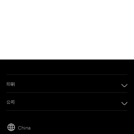
印刷
印刷
公司
数码印刷产品
公司
套印系统
可持续发展
胶版印刷产品
China
人才招聘
印刷版材