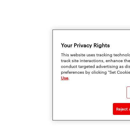
Your Privacy Rights
This website uses tracking technolo
track site interactions, enhance t
conduct targeted advertising as di
preferences by clicking "Set Cookie
Use
.
Reject 