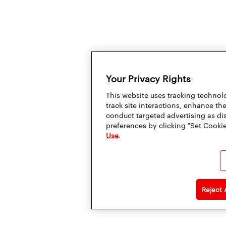
Your Privacy Rights
This website uses tracking technolo
track site interactions, enhance t
conduct targeted advertising as di
preferences by clicking "Set Cookie
Use
.
Reject 