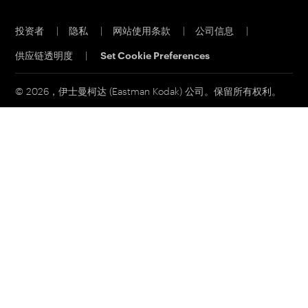
伊士曼商业园
胶版 CTP 系统
投资者
|
隐私
|
网站使用条款
|
公司信息
|
材料安全数据表
印能捷工作流程软件
供应链透明度
|
Set Cookie Preferences
联系我们
客户门户网站
印刷电子邮件订阅
© 2026，伊士曼柯达 (Eastman Kodak) 公司。保留所有权利。
联系销售部门
服务和支持