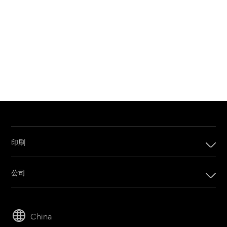
印刷
印刷
公司
数码印刷产品
公司
套印系统
可持续发展
胶版印刷产品
China
人才招聘
印刷版材