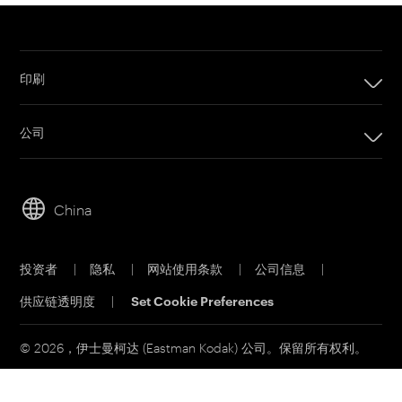
印刷
印刷
公司
数码印刷产品
公司
套印系统
可持续发展
胶版印刷产品
China
人才招聘
印刷版材
伊士曼商业园
胶版 CTP 系统
投资者
|
隐私
|
网站使用条款
|
公司信息
|
材料安全数据表
印能捷工作流程软件
供应链透明度
|
Set Cookie Preferences
联系我们
客户门户网站
印刷电子邮件订阅
© 2026，伊士曼柯达 (Eastman Kodak) 公司。保留所有权利。
联系销售部门
服务和支持