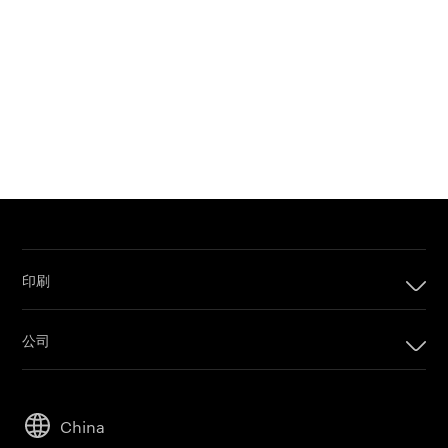
印刷
印刷
公司
数码印刷产品
公司
套印系统
可持续发展
胶版印刷产品
China
人才招聘
印刷版材