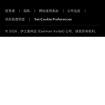
伊士曼商业园
胶版 CTP 系统
投资者
|
隐私
|
网站使用条款
|
公司信息
|
材料安全数据表
印能捷工作流程软件
供应链透明度
|
Set Cookie Preferences
联系我们
客户门户网站
印刷电子邮件订阅
© 2026，伊士曼柯达 (Eastman Kodak) 公司。保留所有权利。
联系销售部门
服务和支持