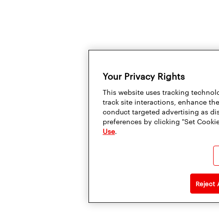
Your Privacy Rights
This website uses tracking technolo
track site interactions, enhance t
conduct targeted advertising as di
preferences by clicking "Set Cookie
Use
.
Reject 