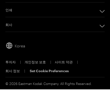
인쇄
인쇄
회사
디지털 인쇄 제품
회사
임프린팅 시스템
리더십
오프셋 인쇄 제품
Korea
지속 가능성
인쇄 판재
직원 채용
오프셋 CTP 시스템
투자자
|
개인정보 보호
|
사이트 약관
|
물질 안전 보건 자료
PRINERGY 워크플로 소프트웨어
회사 정보
|
Set Cookie Preferences
연락처
고객 포털
이메일 구독신청
© 2026 Eastman Kodak Company. All Rights Reserved.
영업 문의
서비스 및 지원