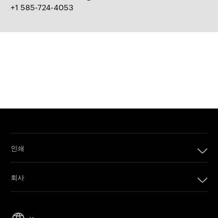
+1 585-724-4053
인쇄
인쇄
회사
디지털 인쇄 제품
회사
임프린팅 시스템
리더십
오프셋 인쇄 제품