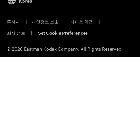
Korea
지속 가능성
인쇄 판재
직원 채용
오프셋 CTP 시스템
투자자
|
개인정보 보호
|
사이트 약관
|
물질 안전 보건 자료
PRINERGY 워크플로 소프트웨어
회사 정보
|
Set Cookie Preferences
연락처
고객 포털
이메일 구독신청
© 2026 Eastman Kodak Company. All Rights Reserved.
영업 문의
서비스 및 지원