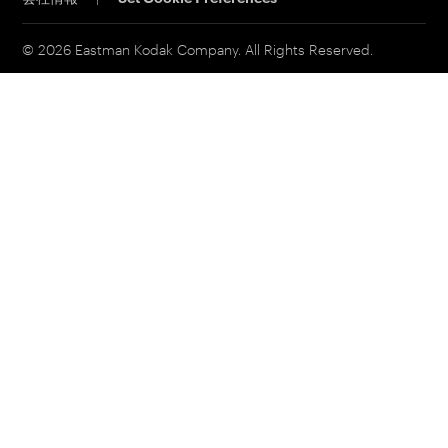
MSDS(材料の安全性データシート)
イーストマンビジネスパーク
© 2026 Eastman Kodak Company. All Rights Reserved.
コダックジャパン事業所一覧
法人向け製品お問い合わせ先
個人向け製品お問い合わせ先
その他お問い合わせ先