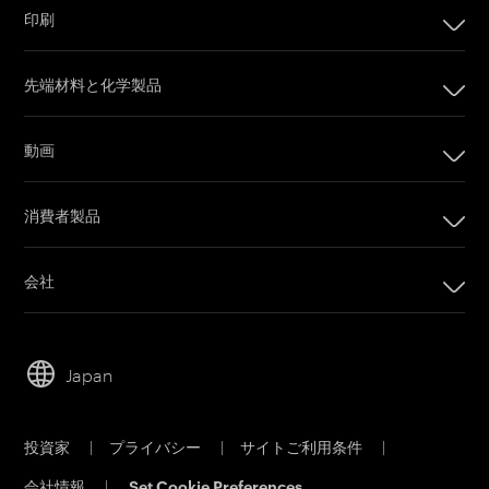
印刷
印刷
先端材料と化学製品
デジタル印刷製品
インプリンティングシステム
動画
オフセット印刷製品
カメラフィルム
印刷プレート
消費者製品
Post Production
オフセットCTPシステム
PRINERGYワークフローソフトウェア
会社
カスタマーポータル
会社
Email購読
リーダーシップ
営業担当者に問い合わせ
Japan
持続可能性
サービス＆サポート
キャリア
投資家
|
プライバシー
|
サイトご利用条件
|
電子公告
会社情報
|
Set Cookie Preferences