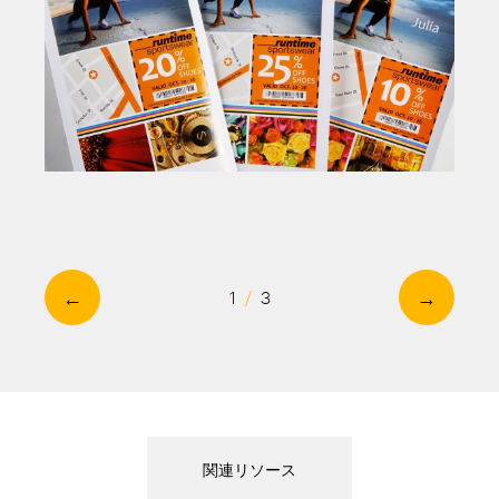
←
→
1
/
3
関連リソース